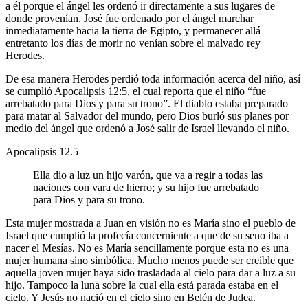
a él porque el ángel les ordenó ir directamente a sus lugares de
donde provenían. José fue ordenado por el ángel marchar
inmediatamente hacia la tierra de Egipto, y permanecer allá
entretanto los días de morir no venían sobre el malvado rey
Herodes.
De esa manera Herodes perdió toda información acerca del niño, así
se cumplió Apocalipsis 12:5, el cual reporta que el niño “fue
arrebatado para Dios y para su trono”. El diablo estaba preparado
para matar al Salvador del mundo, pero Dios burló sus planes por
medio del ángel que ordenó a José salir de Israel llevando el niño.
Apocalipsis 12.5
Ella dio a luz un hijo varón, que va a regir a todas las
naciones con vara de hierro; y su hijo fue arrebatado
para Dios y para su trono.
Esta mujer mostrada a Juan en visión no es María sino el pueblo de
Israel que cumplió la profecía concerniente a que de su seno iba a
nacer el Mesías. No es María sencillamente porque esta no es una
mujer humana sino simbólica. Mucho menos puede ser creíble que
aquella joven mujer haya sido trasladada al cielo para dar a luz a su
hijo. Tampoco la luna sobre la cual ella está parada estaba en el
cielo. Y Jesús no nació en el cielo sino en Belén de Judea.