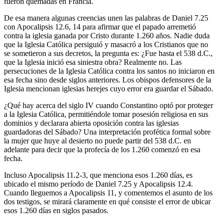
fueron quemadas en Francia.
De esa manera algunas creencias unen las palabras de Daniel 7.25
con Apocalipsis 12.6, 14 para afirmar que el papado arremetió
contra la iglesia ganada por Cristo durante 1.260 años. Nadie duda
que la Iglesia Católica persiguió y masacró a los Cristianos que no
se sometieron a sus decretos, la pregunta es: ¿Fue hasta el 538 d.C.,
que la Iglesia inició esa siniestra obra? Realmente no. Las
persecuciones de la Iglesia Católica contra los santos no iniciaron en
esa fecha sino desde siglos anteriores. Los obispos defensores de la
Iglesia mencionan iglesias herejes cuyo error era guardar el Sábado.
¿Qué hay acerca del siglo IV cuando Constantino optó por proteger
a la Iglesia Católica, permitiéndole tomar posesión religiosa en sus
dominios y declarara abierta oposición contra las iglesias
guardadoras del Sábado? Una interpretación profética formal sobre
la mujer que huye al desierto no puede partir del 538 d.C. en
adelante para decir que la profecía de los 1.260 comenzó en esa
fecha.
Incluso Apocalipsis 11.2-3, que menciona esos 1.260 días, es
ubicado el mismo período de Daniel 7.25 y Apocalipsis 12.4.
Cuando lleguemos a Apocalipsis 11, y comentemos el asunto de los
dos testigos, se mirará claramente en qué consiste el error de ubicar
esos 1.260 días en siglos pasados.