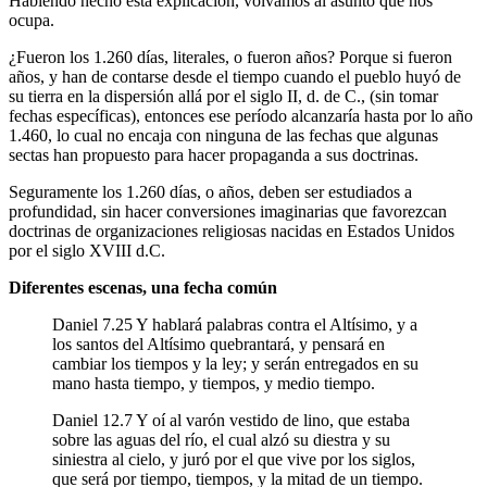
Habiendo hecho esta explicación, volvamos al asunto que nos
ocupa.
¿Fueron los 1.260 días, literales, o fueron años? Porque si fueron
años, y han de contarse desde el tiempo cuando el pueblo huyó de
su tierra en la dispersión allá por el siglo II, d. de C., (sin tomar
fechas específicas), entonces ese período alcanzaría hasta por lo año
1.460, lo cual no encaja con ninguna de las fechas que algunas
sectas han propuesto para hacer propaganda a sus doctrinas.
Seguramente los 1.260 días, o años, deben ser estudiados a
profundidad, sin hacer conversiones imaginarias que favorezcan
doctrinas de organizaciones religiosas nacidas en Estados Unidos
por el siglo XVIII d.C.
Diferentes escenas, una fecha común
Daniel 7.25 Y hablará palabras contra el Altísimo, y a
los santos del Altísimo quebrantará, y pensará en
cambiar los tiempos y la ley; y serán entregados en su
mano hasta tiempo, y tiempos, y medio tiempo.
Daniel 12.7 Y oí al varón vestido de lino, que estaba
sobre las aguas del río, el cual alzó su diestra y su
siniestra al cielo, y juró por el que vive por los siglos,
que será por tiempo, tiempos, y la mitad de un tiempo.