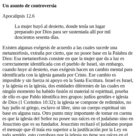
Un asunto de controversia
Apocalipsis 12.6
La mujer huyó al desierto, donde tenía un lugar
preparado por Dios para ser sustentada allí por mil
doscientos sesenta días.
Existen algunas exégesis de acuerdo a las cuales sucede una
metamorfosis, extraña por cierto, que no posee base en la Palabra de
Dios: Esa metamorfosis consiste en que la mujer que da a luz es
correctamente identificada con el pueblo de Israel, sin embargo,
cuando huye al desierto, esas exégesis hacen un cambio mental para
identificarla con la iglesia ganada por Cristo. Ese cambio es
imposible y sin fuerza ni apoyo en la Santa Escritura. Israel es Israel,
y la iglesia es la iglesia, dos entidades diferentes de las cuales en
ningún momento ha habido fusión ni material ni espiritual, prueba
de ello es que Pablo identifica tres grupos: judíos gentiles e iglesia
de Dios (1 Corintios 10:32); la iglesia se compone de redimidos, no
hay judío ni griego, esclavo ni libre, sino un cuerpo espiritual sin
base en alguna raza. Otro punto muy importante de tomar en cuenta
es que la iglesia del Señor no posee sus raíces en el judaísmo sino en
Jesucristo que es su fundador. Jesucristo rechazó el judaísmo porque
el mensaje que él traía era superior a la justificación por la Ley en
todo sentido, esto corrobora que la iglesia no tiene sus raíces en el