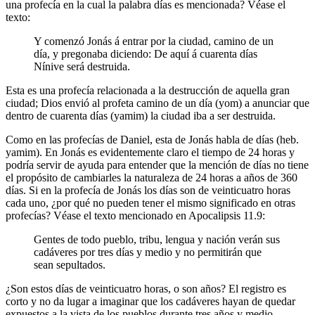
una profecía en la cual la palabra días es mencionada? Véase el
texto:
Y comenzó Jonás á entrar por la ciudad, camino de un
día, y pregonaba diciendo: De aquí á cuarenta días
Nínive será destruida.
Esta es una profecía relacionada a la destrucción de aquella gran
ciudad; Dios envió al profeta camino de un día (yom) a anunciar que
dentro de cuarenta días (yamim) la ciudad iba a ser destruida.
Como en las profecías de Daniel, esta de Jonás habla de días (heb.
yamim). En Jonás es evidentemente claro el tiempo de 24 horas y
podría servir de ayuda para entender que la mención de días no tiene
el propósito de cambiarles la naturaleza de 24 horas a años de 360
días. Si en la profecía de Jonás los días son de veinticuatro horas
cada uno, ¿por qué no pueden tener el mismo significado en otras
profecías? Véase el texto mencionado en Apocalipsis 11.9:
Gentes de todo pueblo, tribu, lengua y nación verán sus
cadáveres por tres días y medio y no permitirán que
sean sepultados.
¿Son estos días de veinticuatro horas, o son años? El registro es
corto y no da lugar a imaginar que los cadáveres hayan de quedar
expuestos a la vista de los pueblos durante tres años y medio.