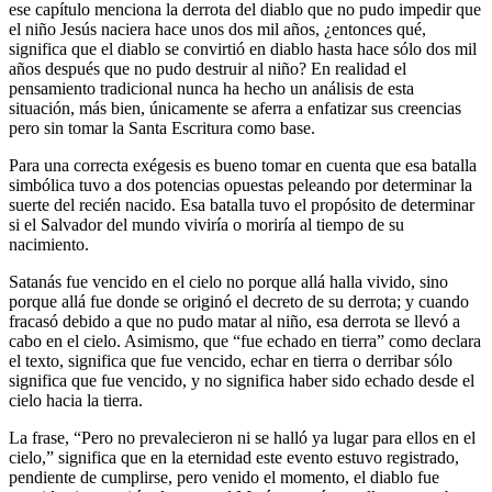
ese capítulo menciona la derrota del diablo que no pudo impedir que
el niño Jesús naciera hace unos dos mil años, ¿entonces qué,
significa que el diablo se convirtió en diablo hasta hace sólo dos mil
años después que no pudo destruir al niño? En realidad el
pensamiento tradicional nunca ha hecho un análisis de esta
situación, más bien, únicamente se aferra a enfatizar sus creencias
pero sin tomar la Santa Escritura como base.
Para una correcta exégesis es bueno tomar en cuenta que esa batalla
simbólica tuvo a dos potencias opuestas peleando por determinar la
suerte del recién nacido. Esa batalla tuvo el propósito de determinar
si el Salvador del mundo viviría o moriría al tiempo de su
nacimiento.
Satanás fue vencido en el cielo no porque allá halla vivido, sino
porque allá fue donde se originó el decreto de su derrota; y cuando
fracasó debido a que no pudo matar al niño, esa derrota se llevó a
cabo en el cielo. Asimismo, que “fue echado en tierra” como declara
el texto, significa que fue vencido, echar en tierra o derribar sólo
significa que fue vencido, y no significa haber sido echado desde el
cielo hacia la tierra.
La frase, “Pero no prevalecieron ni se halló ya lugar para ellos en el
cielo,” significa que en la eternidad este evento estuvo registrado,
pendiente de cumplirse, pero venido el momento, el diablo fue