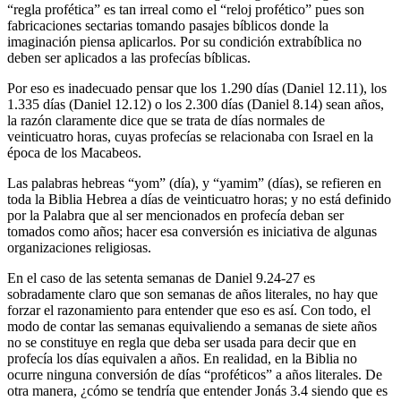
“regla profética” es tan irreal como el “reloj profético” pues son
fabricaciones sectarias tomando pasajes bíblicos donde la
imaginación piensa aplicarlos. Por su condición extrabíblica no
deben ser aplicados a las profecías bíblicas.
Por eso es inadecuado pensar que los 1.290 días (Daniel 12.11), los
1.335 días (Daniel 12.12) o los 2.300 días (Daniel 8.14) sean años,
la razón claramente dice que se trata de días normales de
veinticuatro horas, cuyas profecías se relacionaba con Israel en la
época de los Macabeos.
Las palabras hebreas “yom” (día), y “yamim” (días), se refieren en
toda la Biblia Hebrea a días de veinticuatro horas; y no está definido
por la Palabra que al ser mencionados en profecía deban ser
tomados como años; hacer esa conversión es iniciativa de algunas
organizaciones religiosas.
En el caso de las setenta semanas de Daniel 9.24-27 es
sobradamente claro que son semanas de años literales, no hay que
forzar el razonamiento para entender que eso es así. Con todo, el
modo de contar las semanas equivaliendo a semanas de siete años
no se constituye en regla que deba ser usada para decir que en
profecía los días equivalen a años. En realidad, en la Biblia no
ocurre ninguna conversión de días “proféticos” a años literales. De
otra manera, ¿cómo se tendría que entender Jonás 3.4 siendo que es