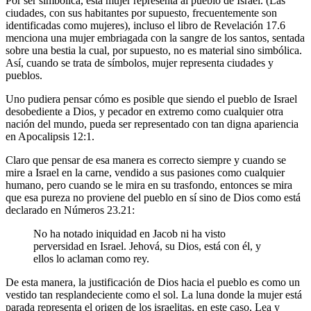
Por ser simbólica, esta mujer representa al pueblo de Israel. (Las
ciudades, con sus habitantes por supuesto, frecuentemente son
identificadas como mujeres), incluso el libro de Revelación 17.6
menciona una mujer embriagada con la sangre de los santos, sentada
sobre una bestia la cual, por supuesto, no es material sino simbólica.
Así, cuando se trata de símbolos, mujer representa ciudades y
pueblos.
Uno pudiera pensar cómo es posible que siendo el pueblo de Israel
desobediente a Dios, y pecador en extremo como cualquier otra
nación del mundo, pueda ser representado con tan digna apariencia
en Apocalipsis 12:1.
Claro que pensar de esa manera es correcto siempre y cuando se
mire a Israel en la carne, vendido a sus pasiones como cualquier
humano, pero cuando se le mira en su trasfondo, entonces se mira
que esa pureza no proviene del pueblo en sí sino de Dios como está
declarado en Números 23.21:
No ha notado iniquidad en Jacob ni ha visto
perversidad en Israel. Jehová, su Dios, está con él, y
ellos lo aclaman como rey.
De esta manera, la justificación de Dios hacia el pueblo es como un
vestido tan resplandeciente como el sol. La luna donde la mujer está
parada representa el origen de los israelitas, en este caso, Lea y