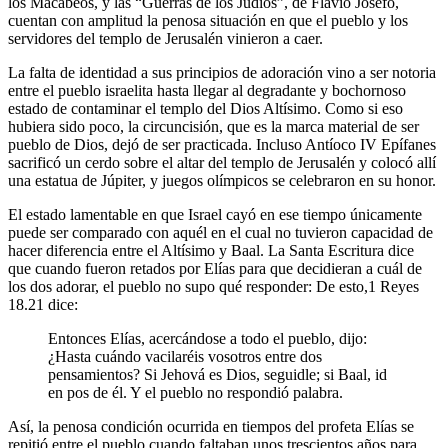
los Macabeos, y las “Guerras de los Judíos”, de Flavio Josefo,
cuentan con amplitud la penosa situación en que el pueblo y los
servidores del templo de Jerusalén vinieron a caer.
La falta de identidad a sus principios de adoración vino a ser notoria
entre el pueblo israelita hasta llegar al degradante y bochornoso
estado de contaminar el templo del Dios Altísimo. Como si eso
hubiera sido poco, la circuncisión, que es la marca material de ser
pueblo de Dios, dejó de ser practicada. Incluso Antíoco IV Epífanes
sacrificó un cerdo sobre el altar del templo de Jerusalén y colocó allí
una estatua de Júpiter, y juegos olímpicos se celebraron en su honor.
El estado lamentable en que Israel cayó en ese tiempo únicamente
puede ser comparado con aquél en el cual no tuvieron capacidad de
hacer diferencia entre el Altísimo y Baal. La Santa Escritura dice
que cuando fueron retados por Elías para que decidieran a cuál de
los dos adorar, el pueblo no supo qué responder: De esto,1 Reyes
18.21 dice:
Entonces Elías, acercándose a todo el pueblo, dijo:
¿Hasta cuándo vacilaréis vosotros entre dos
pensamientos? Si Jehová es Dios, seguidle; si Baal, id
en pos de él. Y el pueblo no respondió palabra.
Así, la penosa condición ocurrida en tiempos del profeta Elías se
repitió entre el pueblo cuando faltaban unos trescientos años para