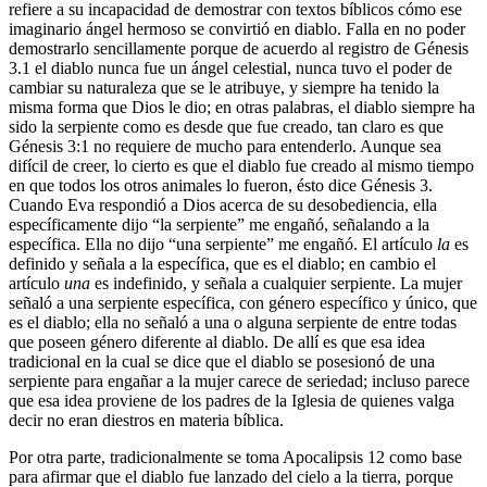
refiere a su incapacidad de demostrar con textos bíblicos cómo ese
imaginario ángel hermoso se convirtió en diablo. Falla en no poder
demostrarlo sencillamente porque de acuerdo al registro de Génesis
3.1 el diablo nunca fue un ángel celestial, nunca tuvo el poder de
cambiar su naturaleza que se le atribuye, y siempre ha tenido la
misma forma que Dios le dio; en otras palabras, el diablo siempre ha
sido la serpiente como es desde que fue creado, tan claro es que
Génesis 3:1 no requiere de mucho para entenderlo. Aunque sea
difícil de creer, lo cierto es que el diablo fue creado al mismo tiempo
en que todos los otros animales lo fueron, ésto dice Génesis 3.
Cuando Eva respondió a Dios acerca de su desobediencia, ella
específicamente dijo “la serpiente” me engañó, señalando a la
específica. Ella no dijo “una serpiente” me engañó. El artículo
la
es
definido y señala a la específica, que es el diablo; en cambio el
artículo
una
es indefinido, y señala a cualquier serpiente. La mujer
señaló a una serpiente específica, con género específico y único, que
es el diablo; ella no señaló a una o alguna serpiente de entre todas
que poseen género diferente al diablo. De allí es que esa idea
tradicional en la cual se dice que el diablo se posesionó de una
serpiente para engañar a la mujer carece de seriedad; incluso parece
que esa idea proviene de los padres de la Iglesia de quienes valga
decir no eran diestros en materia bíblica.
Por otra parte, tradicionalmente se toma Apocalipsis 12 como base
para afirmar que el diablo fue lanzado del cielo a la tierra, porque