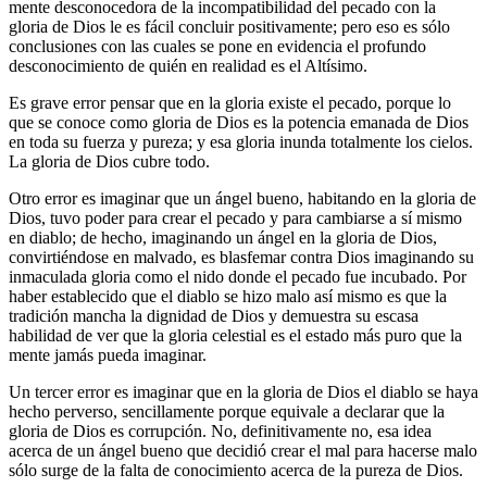
mente desconocedora de la incompatibilidad del pecado con la
gloria de Dios le es fácil concluir positivamente; pero eso es sólo
conclusiones con las cuales se pone en evidencia el profundo
desconocimiento de quién en realidad es el Altísimo.
Es grave error pensar que en la gloria existe el pecado, porque lo
que se conoce como gloria de Dios es la potencia emanada de Dios
en toda su fuerza y pureza; y esa gloria inunda totalmente los cielos.
La gloria de Dios cubre todo.
Otro error es imaginar que un ángel bueno, habitando en la gloria de
Dios, tuvo poder para crear el pecado y para cambiarse a sí mismo
en diablo; de hecho, imaginando un ángel en la gloria de Dios,
convirtiéndose en malvado, es blasfemar contra Dios imaginando su
inmaculada gloria como el nido donde el pecado fue incubado. Por
haber establecido que el diablo se hizo malo así mismo es que la
tradición mancha la dignidad de Dios y demuestra su escasa
habilidad de ver que la gloria celestial es el estado más puro que la
mente jamás pueda imaginar.
Un tercer error es imaginar que en la gloria de Dios el diablo se haya
hecho perverso, sencillamente porque equivale a declarar que la
gloria de Dios es corrupción. No, definitivamente no, esa idea
acerca de un ángel bueno que decidió crear el mal para hacerse malo
sólo surge de la falta de conocimiento acerca de la pureza de Dios.