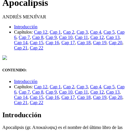
Apocalipsis
ANDRÉS MENJÍVAR
Introducción
Capítulos:
Cap 12
,
Cap 1
,
Cap 2
,
Cap 3
,
Cap 4
,
Cap 5
,
Cap
6
,
Cap 7
,
Cap 8
,
Cap 9
,
Cap 10
,
Cap 11
,
Cap 12
,
Cap 13
,
Cap 14
,
Cap 15
,
Cap 16
,
Cap 17
,
Cap 18
,
Cap 19
,
Cap 20
,
Cap 21
,
Cap 22
CONTENIDO:
Introducción
Capítulos:
Cap 12
,
Cap 1
,
Cap 2
,
Cap 3
,
Cap 4
,
Cap 5
,
Cap
6
,
Cap 7
,
Cap 8
,
Cap 9
,
Cap 10
,
Cap 11
,
Cap 12
,
Cap 13
,
Cap 14
,
Cap 15
,
Cap 16
,
Cap 17
,
Cap 18
,
Cap 19
,
Cap 20
,
Cap 21
,
Cap 22
Introducción
Apocalipsis (gr. Aποκαλυψις) es el nombre del último libro de las