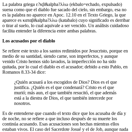
La palabra griega ε?κβ&alpha?λλω (ekbalo=echado, expulsado)
suena como que el diablo fue sacado del cielo, sin embargo, esa no
es la palabra no aparece en Apoc. 12.10 en el Texto Griego, la que
aparece es καταβ&alpha?λλω (katabalo) cuyo significado es derribar
o tirar al suelo, lo cual aquivale a ser vencido. Un análisis cuidadoso
facilita entender la diferencia entre ambas palabras.
Los acusados por el diablo
Se refiere este texto a los santos redimidos por Jesucristo, porque en
medio de su santidad, siendo carne, son imperfectos, y aunque
venido Cristo hemos sido lavados, la imperfección no ha sido
quitada, por lo cual el diablo es el acusador; debido a esto Pablo, en
Romanos 8.33-34 dice:
¿Quién acusará a los escogidos de Dios? Dios es el que
justifica. ¿Quién es el que condenará? Cristo es el que
murió; más aun, el que también resucitó, el que además
está a la diestra de Dios, el que también intercede por
nosotros.
Es de entenderse que cuando el texto dice que los acusaba de día y
de noche, no se refiere a que incluso después de su muerte los
continúa acusando. Esas acusaciones son hechas mientras ellos
estaban vivos. El caso del Sacerdote Josué y el de Job, aunque nada