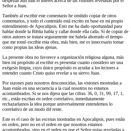
despertar aún más el interés acerca de las visiones reveladas por el
Señor a Juan.
También al escribir este comentario he omitido copiar de otros
comentarios, y todo el contenido está escrito en base en mi propio
entendimiento de Apocalipsis. Esto me ha dado oportunidad para
hablar donde la Biblia habla y callar donde ella calla. Si de copiar de
otros autores se tratara seguramente me habría ahorrado el tiempo
que me tomó escribir esta obra, más bien, me es innecesario tomar
como propias las ideas ajenas.
La presente obra no favorece a organización religiosa alguna, más
bien mi propósito al escribir es presentar cuanto considero ser una
exégesis limpia, cuyo único propósito es ayudar a los lectores a
entender cuanto Cristo quiso revelar a su siervo Juan.
Por razones para nosotros desconocidas, las visiones mostradas a
Juan están en una secuencia a la cual nosotros no estamos
acostumbrados. Si se nos dijera que las cifras: 36, 0, 31, 99, 17, 1,
etc., están escritas en orden correlativo, inmediatamente
rechazaríamos la idea porque universalmente entendemos lo
correlativo de un modo dif rente.
Este es el caso de las escenas mostradas en Apocalipsis, pues están
en orden, pero no en el orden en que nosotros estamos
acostumbrados, sino en el orden en que el Señor quiso revelarlas a