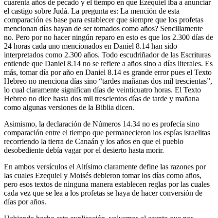
cuarenta años de pecado y el tiempo en que Ezequiel iba a anunciar
el castigo sobre Judá. La pregunta es: La mención de esta
comparación es base para establecer que siempre que los profetas
mencionan días hayan de ser tomados como años? Sencillamente
no. Pero por no hacer ningún reparo en esto es que los 2.300 días de
24 horas cada uno mencionados en Daniel 8.14 han sido
interpretados como 2.300 años. Todo escudriñador de las Escrituras
entiende que Daniel 8.14 no se refiere a años sino a días literales. Es
más, tomar día por año en Daniel 8.14 es grande error pues el Texto
Hebreo no menciona días sino “tardes mañanas dos mil trescientas”,
lo cual claramente significan días de veinticuatro horas. El Texto
Hebreo no dice hasta dos mil trescientos días de tarde y mañana
como algunas versiones de la Biblia dicen.
Asimismo, la declaración de Números 14.34 no es profecía sino
comparación entre el tiempo que permanecieron los espías israelitas
recorriendo la tierra de Canaán y los años en que el pueblo
desobediente debía vagar por el desierto hasta morir.
En ambos versículos el Altísimo claramente define las razones por
las cuales Ezequiel y Moisés debieron tomar los días como años,
pero esos textos de ninguna manera establecen reglas por las cuales
cada vez que se lea a los profetas se haya de hacer conversión de
días por años.