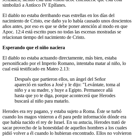
simbolizó a Antíoco IV Epífanes.
El diablo no estaba derribando esas estrellas en los días del
nacimiento de Cristo, ese daño ya lo había causado unos doscientos
años antes, por eso es que se debe poner atención al modo en que
Apoc. 12:4 está escrito pues no todas las escenas mostradas se
relacionan tiempo del nacimiento de Cristo.
Esperando que el niño naciera
El diablo no estaba actuando directamente, más bien, estaba
personificado por el Imperio Romano, intentaba matar al niño, lo
cual está testificado en Mateo 2.13:
Después que partieron ellos, un ángel del Señor
apareció en sueños a José y le dijo: "Levántate, toma al
niño y a su madre, y huye a Egipto. Permanece allá
hasta que yo te diga, porque acontecerá que Herodes
buscará al niño para matarlo.
Herodes era rey pagano, y estaba sujeto a Roma. Éste se turbó
cuando los magos vinieron a él para pedir información dónde era
que había nacido el rey de Israel. En su astucia, Herodes trató de
sacar provecho de la honestidad de aquellos hombres a los cuales
pidió volver a él cuando lo hubieran encontrado. Ellos no volvieron