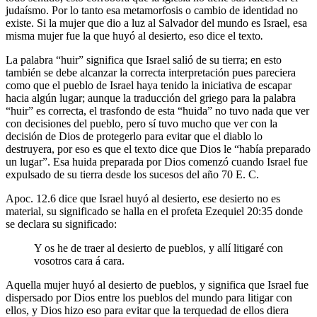
judaísmo. Por lo tanto esa metamorfosis o cambio de identidad no
existe. Si la mujer que dio a luz al Salvador del mundo es Israel, esa
misma mujer fue la que huyó al desierto, eso dice el texto
.
La palabra “huir” significa que Israel salió de su tierra; en esto
también se debe alcanzar la correcta interpretación pues pareciera
como que el pueblo de Israel haya tenido la iniciativa de escapar
hacia algún lugar; aunque la traducción del griego para la palabra
“huir” es correcta, el trasfondo de esta “huida” no tuvo nada que ver
con decisiones del pueblo, pero sí tuvo mucho que ver con la
decisión de Dios de protegerlo para evitar que el diablo lo
destruyera, por eso es que el texto dice que Dios le “había preparado
un lugar”. Esa huida preparada por Dios comenzó cuando Israel fue
expulsado de su tierra desde los sucesos del año 70 E. C.
Apoc. 12.6 dice que Israel huyó al desierto, ese desierto no es
material, su significado se halla en el profeta Ezequiel 20:35 donde
se declara su significado:
Y os he de traer al desierto de pueblos, y allí litigaré con
vosotros cara á cara.
Aquella mujer huyó al desierto de pueblos, y significa que Israel fue
dispersado por Dios entre los pueblos del mundo para litigar con
ellos, y Dios hizo eso para evitar que la terquedad de ellos diera