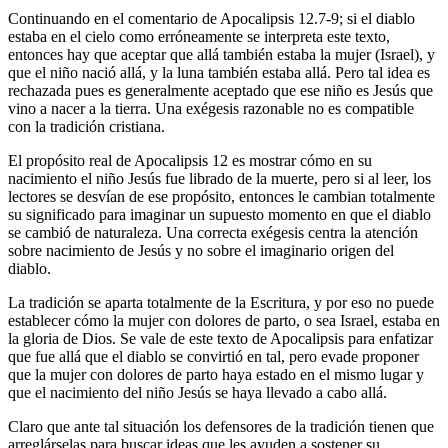
Continuando en el comentario de Apocalipsis 12.7-9; si el diablo
estaba en el cielo como erróneamente se interpreta este texto,
entonces hay que aceptar que allá también estaba la mujer (Israel), y
que el niño nació allá, y la luna también estaba allá. Pero tal idea es
rechazada pues es generalmente aceptado que ese niño es Jesús que
vino a nacer a la tierra. Una exégesis razonable no es compatible
con la tradición cristiana.
El propósito real de Apocalipsis 12 es mostrar cómo en su
nacimiento el niño Jesús fue librado de la muerte, pero si al leer, los
lectores se desvían de ese propósito, entonces le cambian totalmente
su significado para imaginar un supuesto momento en que el diablo
se cambió de naturaleza. Una correcta exégesis centra la atención
sobre nacimiento de Jesús y no sobre el imaginario origen del
diablo.
La tradición se aparta totalmente de la Escritura, y por eso no puede
establecer cómo la mujer con dolores de parto, o sea Israel, estaba en
la gloria de Dios. Se vale de este texto de Apocalipsis para enfatizar
que fue allá que el diablo se convirtió en tal, pero evade proponer
que la mujer con dolores de parto haya estado en el mismo lugar y
que el nacimiento del niño Jesús se haya llevado a cabo allá.
Claro que ante tal situación los defensores de la tradición tienen que
arreglárselas para buscar ideas que les ayuden a sostener su