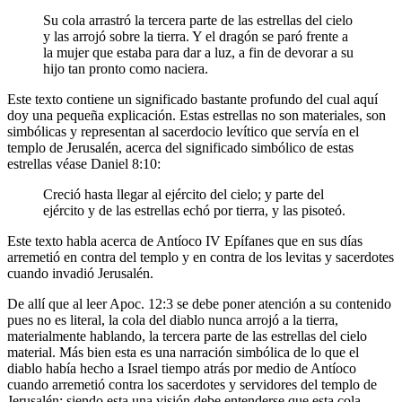
Su cola arrastró la tercera parte de las estrellas del cielo
y las arrojó sobre la tierra. Y el dragón se paró frente a
la mujer que estaba para dar a luz, a fin de devorar a su
hijo tan pronto como naciera.
Este texto contiene un significado bastante profundo del cual aquí
doy una pequeña explicación. Estas estrellas no son materiales, son
simbólicas y representan al sacerdocio levítico que servía en el
templo de Jerusalén, acerca del significado simbólico de estas
estrellas véase Daniel 8:10:
Creció hasta llegar al ejército del cielo; y parte del
ejército y de las estrellas echó por tierra, y las pisoteó.
Este texto habla acerca de Antíoco IV Epífanes que en sus días
arremetió en contra del templo y en contra de los levitas y sacerdotes
cuando invadió Jerusalén.
De allí que al leer Apoc. 12:3 se debe poner atención a su contenido
pues no es literal, la cola del diablo nunca arrojó a la tierra,
materialmente hablando, la tercera parte de las estrellas del cielo
material. Más bien esta es una narración simbólica de lo que el
diablo había hecho a Israel tiempo atrás por medio de Antíoco
cuando arremetió contra los sacerdotes y servidores del templo de
Jerusalén; siendo esta una visión debe entenderse que esta cola