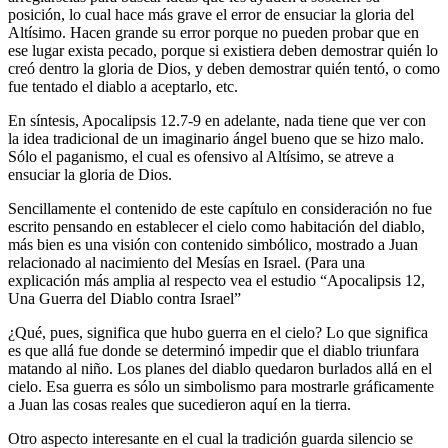
posición, lo cual hace más grave el error de ensuciar la gloria del
Altísimo. Hacen grande su error porque no pueden probar que en
ese lugar exista pecado, porque si existiera deben demostrar quién lo
creó dentro la gloria de Dios, y deben demostrar quién tentó, o como
fue tentado el diablo a aceptarlo, etc.
En síntesis, Apocalipsis 12.7-9 en adelante, nada tiene que ver con
la idea tradicional de un imaginario ángel bueno que se hizo malo.
Sólo el paganismo, el cual es ofensivo al Altísimo, se atreve a
ensuciar la gloria de Dios.
Sencillamente el contenido de este capítulo en consideración no fue
escrito pensando en establecer el cielo como habitación del diablo,
más bien es una visión con contenido simbólico, mostrado a Juan
relacionado al nacimiento del Mesías en Israel. (Para una
explicación más amplia al respecto vea el estudio “Apocalipsis 12,
Una Guerra del Diablo contra Israel”
¿Qué, pues, significa que hubo guerra en el cielo? Lo que significa
es que allá fue donde se determinó impedir que el diablo triunfara
matando al niño. Los planes del diablo quedaron burlados allá en el
cielo. Esa guerra es sólo un simbolismo para mostrarle gráficamente
a Juan las cosas reales que sucedieron aquí en la tierra.
Otro aspecto interesante en el cual la tradición guarda silencio se