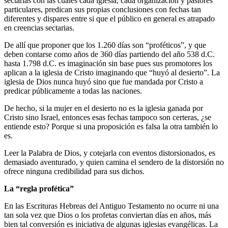
sectarias con las cuales cada iglesia, cada organización y pastores
particulares, predican sus propias conclusiones con fechas tan
diferentes y dispares entre si que el público en general es atrapado
en creencias sectarias.
De allí que proponer que los 1.260 días son “proféticos”, y que
deben contarse como años de 360 días partiendo del año 538 d.C.
hasta 1.798 d.C. es imaginación sin base pues sus promotores los
aplican a la iglesia de Cristo imaginando que “huyó al desierto”. La
iglesia de Dios nunca huyó sino que fue mandada por Cristo a
predicar públicamente a todas las naciones.
De hecho, si la mujer en el desierto no es la iglesia ganada por
Cristo sino Israel, entonces esas fechas tampoco son certeras, ¿se
entiende esto? Porque si una proposición es falsa la otra también lo
es.
Leer la Palabra de Dios, y cotejarla con eventos distorsionados, es
demasiado aventurado, y quien camina el sendero de la distorsión no
ofrece ninguna credibilidad para sus dichos.
La “regla profética”
En las Escrituras Hebreas del Antiguo Testamento no ocurre ni una
tan sola vez que Dios o los profetas conviertan días en años, más
bien tal conversión es iniciativa de algunas iglesias evangélicas. La